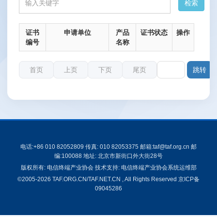
证书
申请单位
产品
证书状态
操作
编号
名称
首页
上页
下页
尾页
第
电话:+86 010 82052809 传真: 010 82053375 邮箱:taf@taf.org.cn 邮
编:100088 地址: 北京市新街口外大街28号
版权所有: 电信终端产业协会 技术支持: 电信终端产业协会系统运维部
©2005-2026 TAF.ORG.CN/TAF.NET.CN , All Rights Reserved
京ICP备
09045286