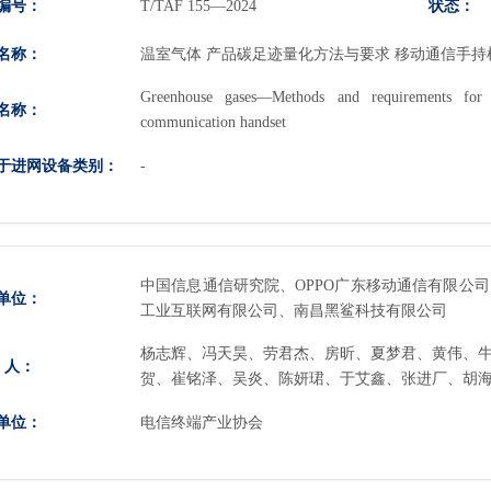
编号：
状态：
T/TAF 155—2024
名称：
温室气体 产品碳足迹量化方法与要求 移动通信手持
Greenhouse gases—Methods and requirements for q
名称：
communication handset
于进网设备类别：
-
中国信息通信研究院、OPPO广东移动通信有限公
单位：
工业互联网有限公司、南昌黑鲨科技有限公司
杨志辉、冯天昊、劳君杰、房昕、夏梦君、黄伟、
 人：
贺、崔铭泽、吴炎、陈妍珺、于艾鑫、张进厂、胡
单位：
电信终端产业协会