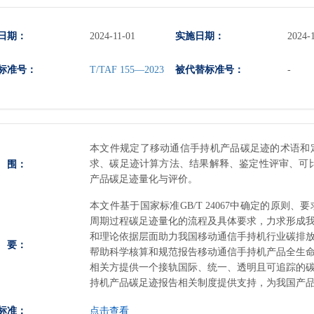
日期：
实施日期：
2024-11-01
2024-
标准号：
被代替标准号：
T/TAF 155—2023
-
本文件规定了移动通信手持机产品碳足迹的术语和
 围：
求、碳足迹计算方法、结果解释、鉴定性评审、可
产品碳足迹量化与评价。
本文件基于国家标准GB/T 24067中确定的原
周期过程碳足迹量化的流程及具体要求，力求形成
和理论依据层面助力我国移动通信手持机行业碳排
 要：
帮助科学核算和规范报告移动通信手持机产品全生
相关方提供一个接轨国际、统一、透明且可追踪的
持机产品碳足迹报告相关制度提供支持，为我国产
标准：
点击查看